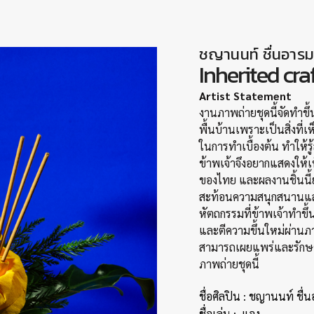
ชญานนท์ ชื่นอา
Inherited cra
Artist Statement
งานภาพถ่ายชุดนี้จัดทำข
พื้นบ้านเพราะเป็นสิ่งที่เห
ในการทำเบื้องต้น ทำให้รู
ข้าพเจ้าจึงอยากแสดงให้เ
ของไทย และผลงานชิ้นนี้ย
สะท้อนความสนุกสนานแ
หัตถกรรมที่ข้าพเจ้าทำขึ้
และตีความขึ้นใหม่ผ่านภาพ
สามารถเผยแพร่และรักษา
ภาพถ่ายชุดนี้
ชื่อศิลปิน : ชญานนท์ ชื
ชื่อเล่น : แจง