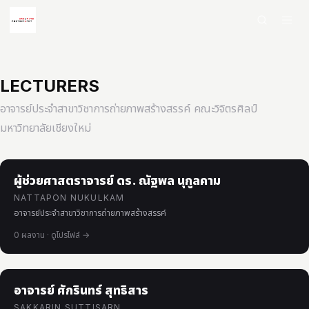
×
Menu
HOME
LECTURERS
อาจารย์ประจำสาขาวิชาการถ่ายภาพสร้างสรรค์ คณะวิจิตรศิลป์
SHOWCASE
มหาวิทยาลัยเชียงใหม่
ARTISTS
COURSE WORKS
ผู้ช่วยศาสตราจารย์ ดร. ณัฐพล นุกูลคาม
NATTAPON NUKULKAM
EXHIBITIONS
อาจารย์ประจำสาขาวิชาการถ่ายภาพสร้างสรรค์
CONTACT
0 ผลงาน · ดูโปรไฟล์ →
LANGUAGE
อาจารย์ ศักรินทร์ สุทธิสาร
English
ไทย
SAKKARIN SUTTISARN