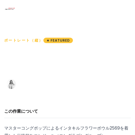
×
メニュー
HOME
/
KANYARAT PANCHAMAD
/
ファウンエンジェル
ホーム
ポートレート（縦）
★ FEATURED
ファウンエンジェル
作品
アーティスト
ฟ้อนเทวดา
コース作品
Kanyarat Panchamad
·
·
2026
158 views
กัญญารัต ปัญจมาตย์
展示
お問い合わせ
この作業について
言語
マスターコングポップによるインタキルフラワーボウル2569を着