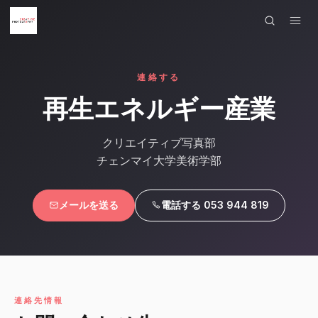
×
メニュー
連絡する
ホーム
再生エネルギー産業
作品
クリエイティブ写真部
アーティスト
チェンマイ大学美術学部
コース作品
メールを送る
電話する 053 944 819
展示
お問い合わせ
言語
連絡先情報