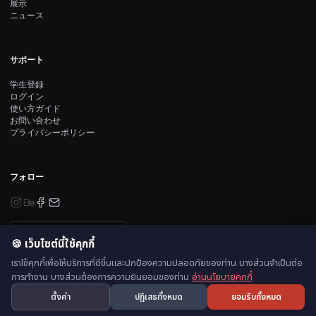
展示
ニュース
サポート
学生登録
ログイン
使い方ガイド
お問い合わせ
プライバシーポリシー
フォロー
ニュースレター登録
🍪 เว็บไซต์นี้ใช้คุกกี้
เราใช้คุกกี้เพื่อให้บริการที่ดีขึ้นและปกป้องความปลอดภัยของท่าน บางส่วนจำเป็นต่อ
การทำงาน บางส่วนต้องการความยินยอมของท่าน
อ่านนโยบายคุกกี้
© 2026 ออกแบบและพัฒนาโดย ธีร์นวัช โทพิลา | นักบริหารเทคโนโลยีการศึกษา
🍪
ตั้งค่า
ปฏิเสธทั้งหมด
ยอมรับทั้งหมด
プライバシーポリシー
Cookie設定
·