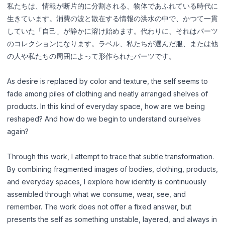
English
ไทย
私たちは、情報が断片的に分割される、物体であふれている時代に
生きています。消費の波と散在する情報の洪水の中で、かつて一貫
中文
日本語
していた「自己」が静かに溶け始めます。代わりに、それはパーツ
のコレクションになります。ラベル、私たちが選んだ服、または他
の人や私たちの周囲によって形作られたパーツです。
ログイン
As desire is replaced by color and texture, the self seems to
ポートフォリオ作成 →
fade among piles of clothing and neatly arranged shelves of
products. In this kind of everyday space, how are we being
reshaped? And how do we begin to understand ourselves
again?
Through this work, I attempt to trace that subtle transformation.
By combining fragmented images of bodies, clothing, products,
and everyday spaces, I explore how identity is continuously
assembled through what we consume, wear, see, and
remember. The work does not offer a fixed answer, but
presents the self as something unstable, layered, and always in