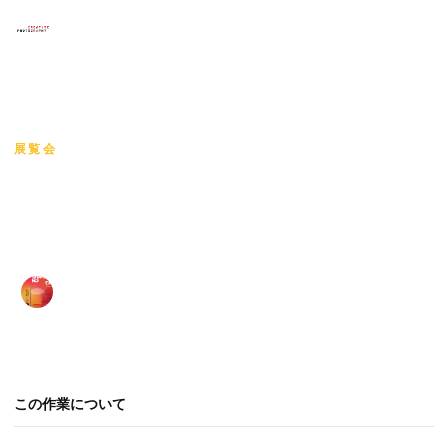
×
メニュー
HOME
/
สัมพันธ~ภาพ 「SHASHIN NO EN」LANNA ×
KANTO
/
YANG CHUNYI
ホーム
展覧会
作品
YANG CHUNYI
アーティスト
YANG CHUNYI
コース作品
สัมพันธ~ภาพ 「SHASHIN NO EN」LANNA × KANTO
·
展示
นิทรรศการภาพถ่าย สัมพันธ~ภาพ 「SHASHIN NO EN」LANNA × KANTO
·
2026
72 views
お問い合わせ
この作業について
言語