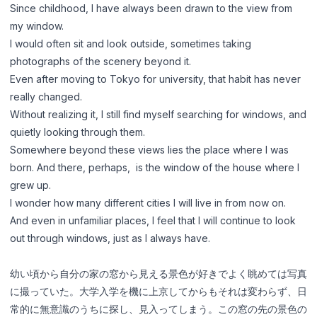
Since childhood, I have always been drawn to the view from
my window.
中文
日本語
I would often sit and look outside, sometimes taking
photographs of the scenery beyond it.
Even after moving to Tokyo for university, that habit has never
เข้าสู่ระบบ
really changed.
Without realizing it, I still find myself searching for windows, and
สร้าง PORTFOLIO →
quietly looking through them.
Somewhere beyond these views lies the place where I was
born. And there, perhaps, is the window of the house where I
grew up.
I wonder how many different cities I will live in from now on.
And even in unfamiliar places, I feel that I will continue to look
out through windows, just as I always have.
幼い頃から自分の家の窓から見える景色が好きでよく眺めては写真
に撮っていた。大学入学を機に上京してからもそれは変わらず、日
常的に無意識のうちに探し、見入ってしまう。この窓の先の景色の