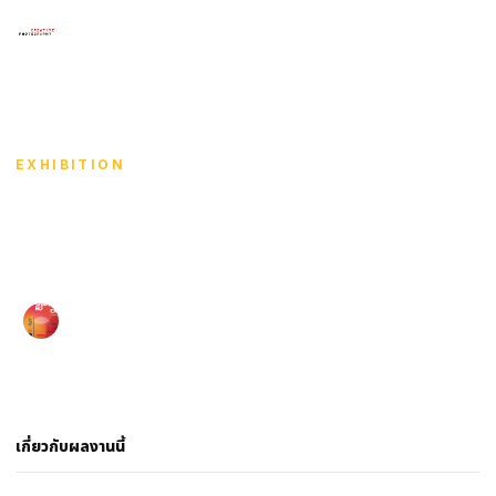
×
เมนู
HOME
/
สัมพันธ~ภาพ 「SHASHIN NO EN」LANNA ×
KANTO
/
WINDOW
HOME
EXHIBITION
SHOWCASE
Window
ARTISTS
Shoji Rise
COURSE WORKS
สัมพันธ~ภาพ 「SHASHIN NO EN」LANNA × KANTO
·
EXHIBITIONS
นิทรรศการภาพถ่าย สัมพันธ~ภาพ 「SHASHIN NO EN」LANNA × KANTO
·
2026
71 views
CONTACT
เกี่ยวกับผลงานนี้
ภาษา
English
ไทย