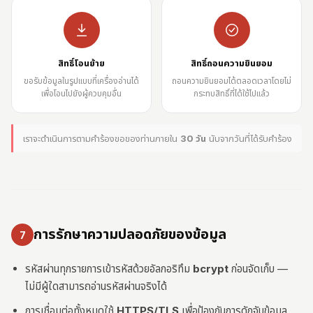
สิทธิ์โอนย้าย
สิทธิ์ถอนความยินยอม
ขอรับข้อมูลในรูปแบบที่เครื่องอ่านได้
ถอนความยินยอมได้ตลอดเวลาโดยไม่
เพื่อโอนไปยังผู้ควบคุมอื่น
กระทบสิทธิ์ที่ได้ใช้ไปแล้ว
เราจะดำเนินการตามคำร้องขอของท่านภายใน
30 วัน
นับจากวันที่ได้รับคำร้อง
การรักษาความปลอดภัยของข้อมูล
7
รหัสผ่านทุกรายการเข้ารหัสด้วยอัลกอริทึม
bcrypt
ก่อนจัดเก็บ —
ไม่มีผู้ใดสามารถอ่านรหัสผ่านจริงได้
การเชื่อมต่อทั้งหมดใช้
HTTPS/TLS
เพื่อป้องกันการดักจับข้อมูล