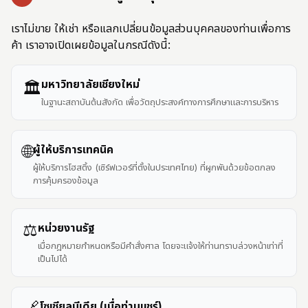
เราไม่ขาย ให้เช่า หรือแลกเปลี่ยนข้อมูลส่วนบุคคลของท่านเพื่อการ
ค้า เราอาจเปิดเผยข้อมูลในกรณีดังนี้:
มหาวิทยาลัยเชียงใหม่
🏛️
ในฐานะสถาบันต้นสังกัด เพื่อวัตถุประสงค์ทางการศึกษาและการบริหาร
🌐
ผู้ให้บริการเทคนิค
ผู้ให้บริการโฮสติ้ง (เซิร์ฟเวอร์ที่ตั้งในประเทศไทย) ที่ผูกพันด้วยข้อตกลง
การคุ้มครองข้อมูล
⚖️
หน่วยงานรัฐ
เมื่อกฎหมายกำหนดหรือมีคำสั่งศาล โดยจะแจ้งให้ท่านทราบล่วงหน้าเท่าที่
เป็นไปได้
โซเชียลมีเดีย (เมื่อท่านแชร์)