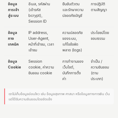
ข้อมูล
อีเมล, รหัสผ่าน
ยืนยันตัวตน
การปฏิบัติ
การเข้า
(เข้ารหัส
และรักษาความ
ตามสัญญา
สู่ระบบ
bcrypt),
ปลอดภัยบัญชี
Session ID
ข้อมูล
IP address,
ความปลอดภัย
ประโยชน์โดย
ทาง
User-Agent,
ของระบบ,
ชอบธรรม
เทคนิค
หน้าที่เข้าชม, เวลา
แก้ไขข้อผิด
เข้าชม
พลาด (logs)
ข้อมูล
Session
การทำงานของ
จำเป็น /
Cookie
cookie, ค่าความ
เว็บไซต์,
ความยินยอม
ยินยอม cookie
บันทึกการตั้ง
(ตาม
ค่า
ประเภท)
เราไม่เก็บข้อมูลอ่อนไหว เช่น ข้อมูลสุขภาพ ศาสนา หรือข้อมูลทางการเงิน เว้น
แต่ได้รับความยินยอมโดยชัดแจ้ง