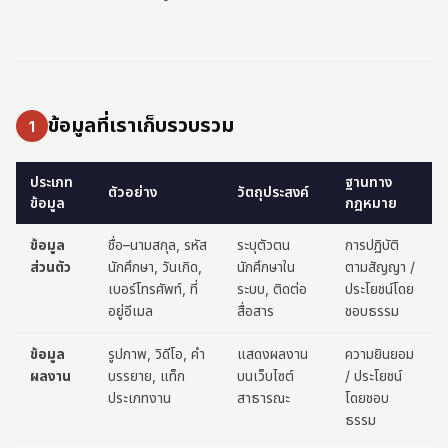
ข้อมูลที่เราเก็บรวบรวม
1
ประเภท
ฐานทาง
ตัวอย่าง
วัตถุประสงค์
ข้อมูล
กฎหมาย
ข้อมูล
ชื่อ–นามสกุล, รหัส
ระบุตัวตน
การปฏิบัติ
ส่วนตัว
นักศึกษา, วันเกิด,
นักศึกษาใน
ตามสัญญา /
เบอร์โทรศัพท์, ที่
ระบบ, ติดต่อ
ประโยชน์โดย
อยู่อีเมล
สื่อสาร
ชอบธรรม
ข้อมูล
รูปภาพ, วิดีโอ, คำ
แสดงผลงาน
ความยินยอม
ผลงาน
บรรยาย, แท็ก
บนเว็บไซต์
/ ประโยชน์
ประเภทงาน
สาธารณะ
โดยชอบ
ธรรม