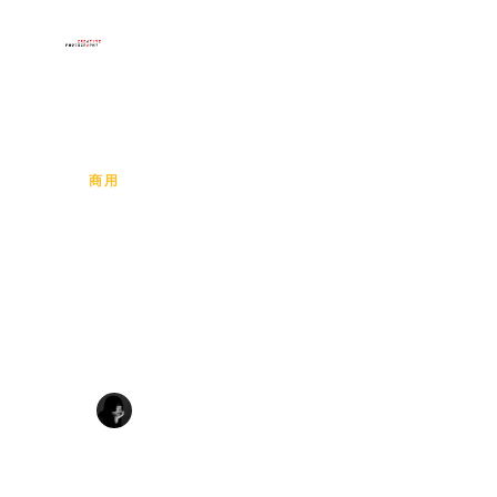
×
ホーム
作品
アーテ
メニュー
ホーム
HOME
/
SUPATCHAYA CHAIMART
/
2025年ミニ
作品
商用
2025年ミニ
アーティスト
コース作品
Sticky Tog
展示
お問い合わせ
Supatchaya Chaimart
·
·
2025
103 views
ศุภัตชญา ไชยมาตร์
言語