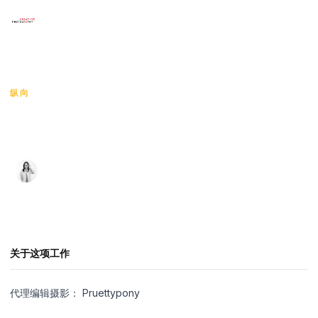
×
菜单
HOME
/
KANYARAT PANCHAMAD
/
JAYDA
首页
纵向
JAYDA
作品展示
艺术家
Kanyarat Panchamad
·
·
2026
102 views
กัญญารัต ปัญจมาตย์
课程作品
展览
联系
关于这项工作
代理编辑摄影： Pruettypony
语言