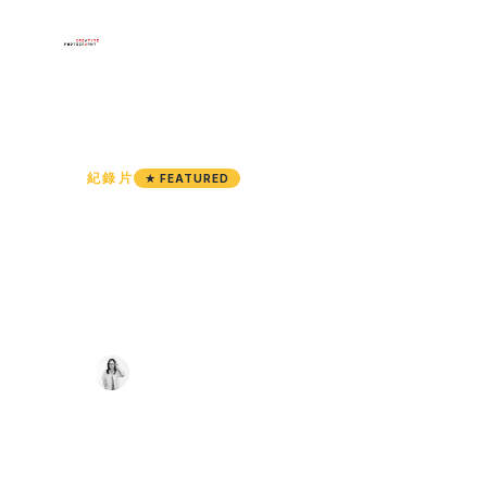
×
首页
菜单
首页
HOME
/
KANYARAT PANCHAMAD
/
WAI KRU
作品展示
紀錄片
★ FEATURED
Wai Kru美
艺术家
课程作品
ไหว้ครูคณะวิจิตรศิลป์ 2567
展览
Kanyarat Panchamad
·
·
2025
139 views
联系
กัญญารัต ปัญจมาตย์
语言