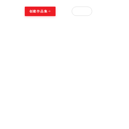
中文
创建作品集
登录
▾