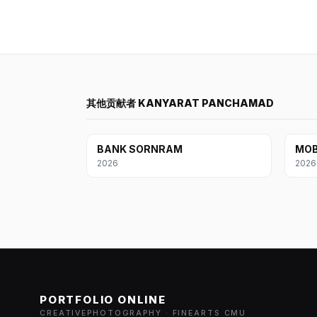
其他贡献者 KANYARAT PANCHAMAD
BANK SORNRAM
MO
2026
2026
PORTFOLIO ONLINE
CREATIVEPHOTOGRAPHY · FINEARTS CMU