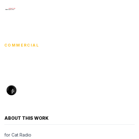
×
Menu
HOME
/
SUPATCHAYA CHAIMART
/
CAT EXO
CHIANG MAI 2025
HOME
COMMERCIAL
SHOWCASE
Cat Exo Chiang Mai
ARTISTS
2025
COURSE WORKS
Supatchaya Chaimart
·
·
2025
102 views
EXHIBITIONS
ศุภัตชญา ไชยมาตร์
CONTACT
ABOUT THIS WORK
LANGUAGE
for Cat Radio
English
ไทย