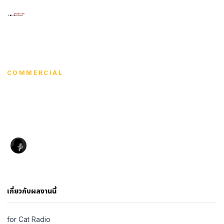
×
เมนู
HOME
/
SUPATCHAYA CHAIMART
/
CAT EXO
CHIANG MAI 2025
HOME
COMMERCIAL
SHOWCASE
Cat Exo Chiang Mai
ARTISTS
2025
COURSE WORKS
Supatchaya Chaimart
·
·
2025
101 views
EXHIBITIONS
ศุภัตชญา ไชยมาตร์
CONTACT
เกี่ยวกับผลงานนี้
ภาษา
for Cat Radio
English
ไทย