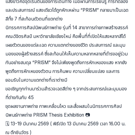
แสงขาวคือจุดเริ่มต้นของการเดินทาง เมื่อผ่านการเรียนรู้ การทดลอง
และประสบการณ์ แสงเดียวได้ถูกหักเหผ่าน “PRISM” กลายมาเป็นเฉด
สีทั้ง 7 ที่สะท้อนตัวตนที่แตกต่าง
นิทรรศการศิลปนิพนธ์ภาพถ่าย รุ่นที่ 14 สาขาการถ่ายภาพสร้างสรรค์
คณะวิจิตรศิลป์ มหาวิทยาลัยเชียงใหม่ คือพื้นที่ที่เปิดให้แสงหลากสีได้
เผยตัวตนของแต่ละเฉด ความแตกต่างของชีวิต ประสบการณ์ และมุม
มองของผู้สร้างสรรค์ ซึ่งสะท้อนให้เห็นความหลากหลายที่ดำรงอยู่ร่วม
กันอย่างสมดุล “PRISM” จึงไม่เพียงพูดถึงการหักเหของแสง หากยัง
พูดถึงการหักเหของตัวตน การค้นพบ ความเปลี่ยนแปลง และการ
ยอมรับในความแตกต่างที่เราต่างมี
ขอเชิญทุกท่านมาร่วมสำรวจเฉดสีต่าง ๆ จากประสบการณ์และมุมมอง
ที่ต่างกันกับ 45
ชุดผลงานภาพถ่าย ภาพเคลื่อนไหว และสื่อผสมในนิทรรศการศิลป
นิพนธ์ภาพถ่าย PRISM Thesis Exhibition 📷
🗓️ 13-19 มีนาคม 2569 ( พิธีเปิด 13 มีนาคม 2569 เวลา 16.00 น.
ณ ตึกชินวัตร )​