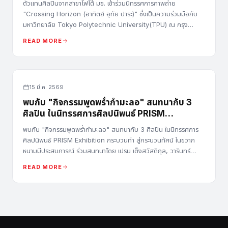
ตัวแทนศิลปินจากสาขาโฟโต้ มช. เข้าร่วมนิทรรศการภาพถ่าย
"Crossing Horizon (อาทิตย์ อุทัย ปาระ)" ซึ่งเป็นความร่วมมือกับ
มหาวิทยาลัย Tokyo Polytechnic University(TPU) ณ กรุง
โตเกียว ประเทศญี่ปุ่น
READ MORE
15 มี.ค. 2569
พบกับ "กิจกรรมพูดพร่ำกำมะลอ" สนทนากับ 3
ศิลปิน ในนิทรรศการศิลปนิพนธ์ PRISM
Exhibition
พบกับ "กิจกรรมพูดพร่ำกำมะลอ" สนทนากับ 3 ศิลปิน ในนิทรรศการ
ศิลปนิพนธ์ PRISM Exhibition กระบวนท่า สู่กระบวนทัศน์ ในขวาก
หนามมีประสบการณ์ ร่วมสนทนาโดย เปรม เต็งสวัสดิกุล, วารินทร์
มงคลสิริ และ หนึ่งฤทัย สนประเทศ
READ MORE