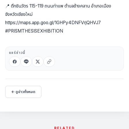
📍 ตึกชินวัตร 115-119 ถนนท่าแพ ตำบลช้างคลาน อำเภอเมือง
จังหวัดเชียงใหม่
https://maps.app.goo.gl/1GHPy4DNFVrjQHVJ7
#PRISMTHESISEXHIBITION
แชร์ข่าวนี้
← ดูข่าวทั้งหมด
RELATED