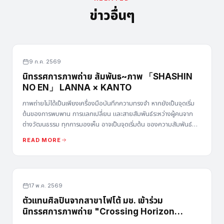
ข่าวอื่นๆ
9 ก.ค. 2569
นิทรรศการภาพถ่าย สัมพันธ~ภาพ 「SHASHIN
NO EN」 LANNA × KANTO
ภาพถ่ายไม่ได้เป็นเพียงเครื่องมือบันทึกความทรงจำ หากยังเป็นจุดเริ่ม
ต้นของการพบพาน การแลกเปลี่ยน และสายสัมพันธ์ระหว่างผู้คนจาก
ต่างวัฒนธรรม ทุกการมองเห็น อาจเป็นจุดเริ่มต้น ของความสัมพันธ์
ครั้งใหม่
READ MORE
17 พ.ค. 2569
ตัวแทนศิลปินจากสาขาโฟโต้ มช. เข้าร่วม
นิทรรศการภาพถ่าย "Crossing Horizon
(อาทิตย์ อุทัย ปาระ)