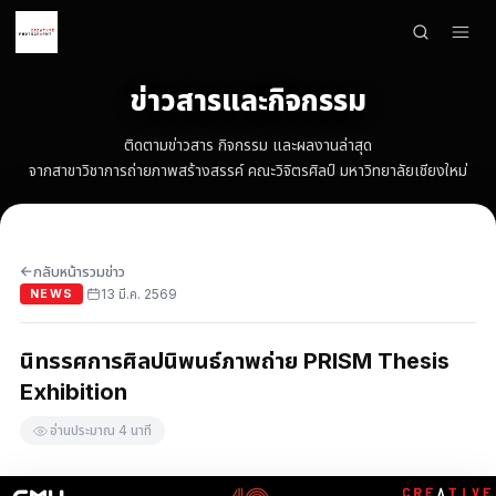
×
เมนู
ข่าวสารและกิจกรรม
HOME
ติดตามข่าวสาร กิจกรรม และผลงานล่าสุด
จากสาขาวิชาการถ่ายภาพสร้างสรรค์ คณะวิจิตรศิลป์ มหาวิทยาลัยเชียงใหม่
SHOWCASE
ARTISTS
กลับหน้ารวมข่าว
→
COURSE WORKS
13 มี.ค. 2569
·
NEWS
EXHIBITIONS
นิทรรศการศิลปนิพนธ์ภาพถ่าย PRISM Thesis
CONTACT
Exhibition
อ่านประมาณ 4 นาที
ภาษา
English
ไทย