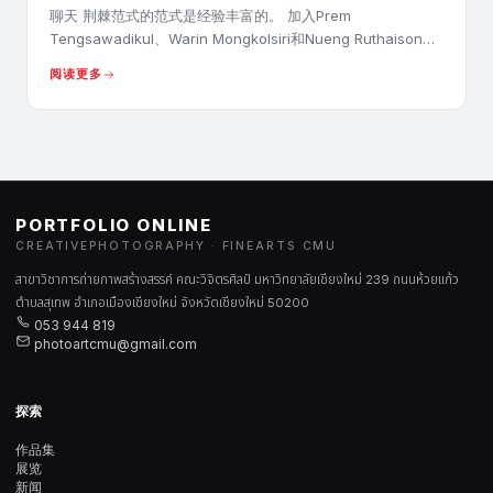
聊天 荆棘范式的范式是经验丰富的。 加入Prem
Tengsawadikul、Warin Mongkolsiri和Nueng Ruthaison
Prathet的对话
阅读更多
PORTFOLIO ONLINE
CREATIVEPHOTOGRAPHY · FINEARTS CMU
สาขาวิชาการถ่ายภาพสร้างสรรค์ คณะวิจิตรศิลป์ มหาวิทยาลัยเชียงใหม่ 239 ถนนห้วยแก้ว
ตำบลสุเทพ อำเภอเมืองเชียงใหม่ จังหวัดเชียงใหม่ 50200
053 944 819
photoartcmu@gmail.com
探索
作品集
展览
新闻