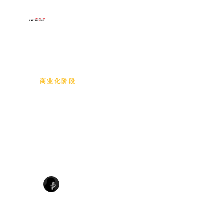
×
首页
菜单
首页
HOME
/
SUPATCHAYA CHAIMART
/
2024年
作品展示
商业化阶段
2024年可
艺术家
课程作品
旅
展览
联系
Supatchaya Chaimart
·
·
2024
126 views
ศุภัตชญา ไชยมาตร์
语言