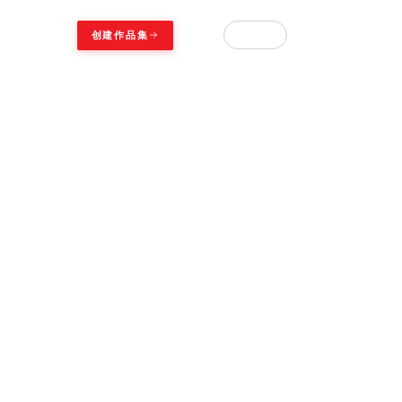
中文
创建作品集
登录
▾
之