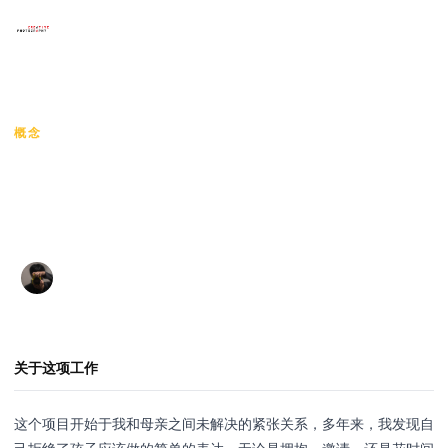
×
菜单
HOME
/
NUTTAPONG WINGWAN
/
母亲
首页
概念
母亲
作品展示
艺术家
มารดา
课程作品
Nuttapong Wingwan
·
·
2026
76 views
ณัฐพงศ์ วิงวรรณ
展览
联系
关于这项工作
语言
这个项目开始于我和母亲之间未解决的紧张关系，多年来，我发现自