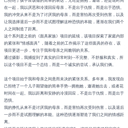
己拒绝了孩子应该做的简单的表达，无论是拥抱，邀请，还是花时间
English
ไทย
在一起，我以厌恶和冷漠回应母亲，不是出于仇恨，而是出于恐惧。
我的冲突从来不是为了讨厌我的母亲，而是害怕再次受到伤害，以及
中文
日本語
让我选择退后一步而不是试图理解这种恐惧的本能，逐渐在我们两个
人之间制造了距离。
这个系列是之前的《面具家族》项目的延续，该项目探索了家庭内部
登录
的紧张和“情感面具” ，随着之前的工作揭示了这些面具的存在，该
创建作品集 →
项目更进一步，专注于我和母亲之间脆弱的关系。
通过摄影，我捕捉到了真实的日常时刻--不完整、不舒服和真实，所
以这个项目不是一个总结，而是一个诚实的尝试，承认我们俩。
这个项目始于我和母亲之间悬而未决的紧张关系。多年来，我发现自
己拒绝了一个儿子期望做的简单手势--拥抱她，邀请她出去，或者花
时间在一起。我以距离和安静的冷漠回应，不是出于仇恨，而是出于
恐惧。
我的挣扎从来不是讨厌我的母亲，而是害怕再次受到伤害，以及退后
一步而不是试图理解的本能。这种恐惧逐渐塑造了我们之间的情感距
离。