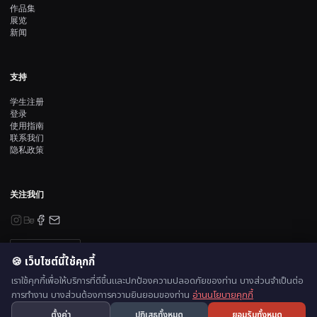
作品集
展览
新闻
支持
学生注册
登录
使用指南
联系我们
隐私政策
关注我们
订阅资讯
🍪 เว็บไซต์นี้ใช้คุกกี้
เราใช้คุกกี้เพื่อให้บริการที่ดีขึ้นและปกป้องความปลอดภัยของท่าน บางส่วนจำเป็นต่อ
การทำงาน บางส่วนต้องการความยินยอมของท่าน
อ่านนโยบายคุกกี้
© 2026 ออกแบบและพัฒนาโดย ธีร์นวัช โทพิลา | นักบริหารเทคโนโลยีการศึกษา
🍪
ตั้งค่า
ปฏิเสธทั้งหมด
ยอมรับทั้งหมด