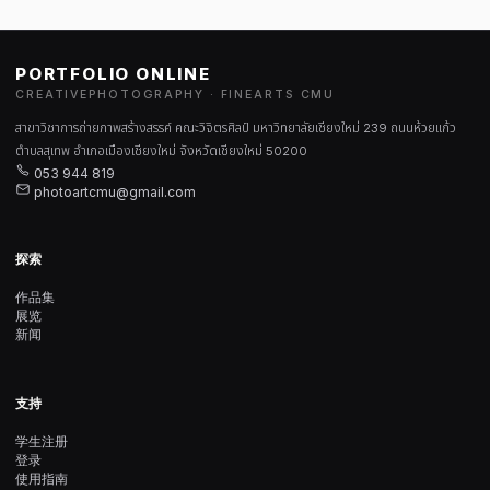
PORTFOLIO ONLINE
CREATIVEPHOTOGRAPHY · FINEARTS CMU
สาขาวิชาการถ่ายภาพสร้างสรรค์ คณะวิจิตรศิลป์ มหาวิทยาลัยเชียงใหม่ 239 ถนนห้วยแก้ว
ตำบลสุเทพ อำเภอเมืองเชียงใหม่ จังหวัดเชียงใหม่ 50200
053 944 819
photoartcmu@gmail.com
探索
作品集
展览
新闻
支持
学生注册
登录
使用指南