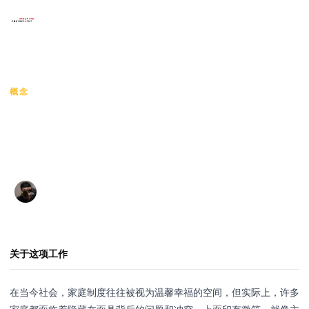
×
菜单
HOME
/
NUTTAPONG WINGWAN
/
面具下的家庭
首页
概念
面具下的家庭
作品展示
艺术家
ครอบครัวใต้หน้ากาก
课程作品
Nuttapong Wingwan
·
·
2024
64 views
ณัฐพงศ์ วิงวรรณ
展览
联系
关于这项工作
语言
在当今社会，家庭制度往往被视为温馨幸福的空间，但实际上，许多