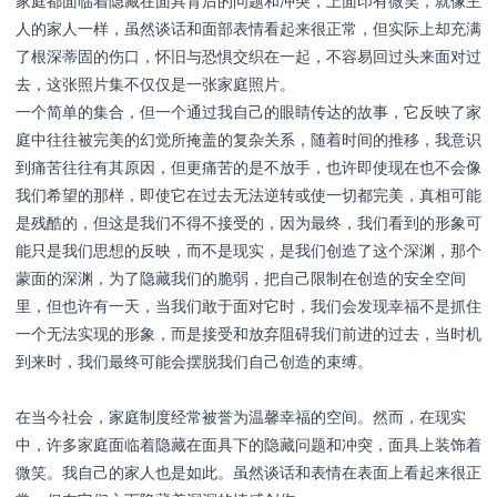
家庭都面临着隐藏在面具背后的问题和冲突，上面印有微笑，就像主
English
ไทย
人的家人一样，虽然谈话和面部表情看起来很正常，但实际上却充满
了根深蒂固的伤口，怀旧与恐惧交织在一起，不容易回过头来面对过
中文
日本語
去，这张照片集不仅仅是一张家庭照片。
一个简单的集合，但一个通过我自己的眼睛传达的故事，它反映了家
庭中往往被完美的幻觉所掩盖的复杂关系，随着时间的推移，我意识
登录
到痛苦往往有其原因，但更痛苦的是不放手，也许即使现在也不会像
创建作品集 →
我们希望的那样，即使它在过去无法逆转或使一切都完美，真相可能
是残酷的，但这是我们不得不接受的，因为最终，我们看到的形象可
能只是我们思想的反映，而不是现实，是我们创造了这个深渊，那个
蒙面的深渊，为了隐藏我们的脆弱，把自己限制在创造的安全空间
里，但也许有一天，当我们敢于面对它时，我们会发现幸福不是抓住
一个无法实现的形象，而是接受和放弃阻碍我们前进的过去，当时机
到来时，我们最终可能会摆脱我们自己创造的束缚。
在当今社会，家庭制度经常被誉为温馨幸福的空间。然而，在现实
中，许多家庭面临着隐藏在面具下的隐藏问题和冲突，面具上装饰着
微笑。我自己的家人也是如此。虽然谈话和表情在表面上看起来很正